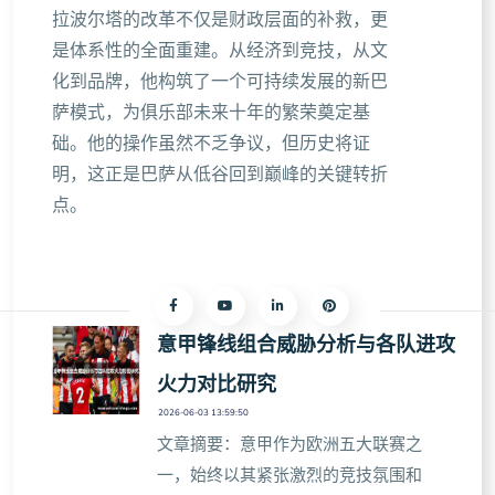
拉波尔塔的改革不仅是财政层面的补救，更
是体系性的全面重建。从经济到竞技，从文
化到品牌，他构筑了一个可持续发展的新巴
萨模式，为俱乐部未来十年的繁荣奠定基
础。他的操作虽然不乏争议，但历史将证
明，这正是巴萨从低谷回到巅峰的关键转折
点。
意甲锋线组合威胁分析与各队进攻
火力对比研究
2026-06-03 13:59:50
文章摘要：意甲作为欧洲五大联赛之
一，始终以其紧张激烈的竞技氛围和