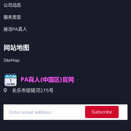
公司动态
服务类型
接洽PA真人
网站地图
SiteMap
长乐市促链河275号
Subscribe