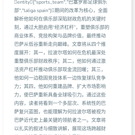
entity["sports_team","巴塞罗那足球俱乐
部","laliga spain"]期间的改革为核心，全面
解析他如何在俱乐部深陷财政危机的关键时
刻，通过大胆启用“经济杠杆”，重塑俱乐部的
商业体系、竞技构架与品牌价值，最终推动
巴萨从低谷重新走向巅峰。文章将从四个维
度展开：其一，拉波尔塔如何在危机最深处
重整俱乐部财政秩序；其二，他如何通过激
活资产杠杆推动俱乐部现金流回暖；其三，
他如何一边稳固竞技体系一边恢复球队竞争
力；其四，他如何重建品牌、扩大市场影响
力，使巴萨重新具备全球吸引力。通过这些
内容，读者将看到一个多层次、系统性的巴
萨复兴蓝图，也能理解为何拉波尔塔被视为
巴萨近代史上最关键的领航者之一。文章将
以扎实的叙述与细致讲解，展现这场跨越财