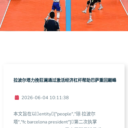
拉波尔塔力挽狂澜通过激活经济杠杆帮助巴萨重回巅峰
2026-06-04 10:11:38
本文旨在以entity["people","琼·拉波尔
塔","fc barcelona president"]第二次执掌