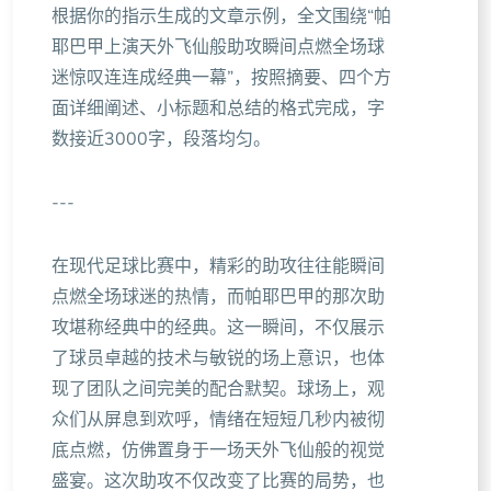
根据你的指示生成的文章示例，全文围绕“帕
耶巴甲上演天外飞仙般助攻瞬间点燃全场球
迷惊叹连连成经典一幕”，按照摘要、四个方
面详细阐述、小标题和总结的格式完成，字
数接近3000字，段落均匀。
---
在现代足球比赛中，精彩的助攻往往能瞬间
点燃全场球迷的热情，而帕耶巴甲的那次助
攻堪称经典中的经典。这一瞬间，不仅展示
了球员卓越的技术与敏锐的场上意识，也体
现了团队之间完美的配合默契。球场上，观
众们从屏息到欢呼，情绪在短短几秒内被彻
底点燃，仿佛置身于一场天外飞仙般的视觉
盛宴。这次助攻不仅改变了比赛的局势，也