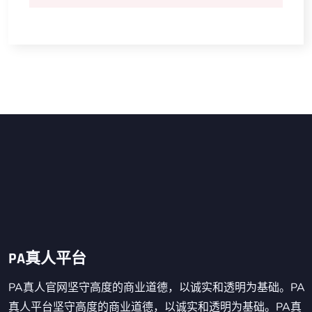
PA真人平台
PA真人官网坚守高度的商业道德，以诚实和透明为基础。PA
真人平台坚守高度的商业道德，以诚实和透明为基础。PA真