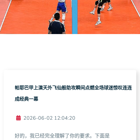
帕耶巴甲上演天外飞仙般助攻瞬间点燃全场球迷惊叹连连
成经典一幕
2026-06-02 12:04:20
好的，我已经完全理解了你的要求。下面是