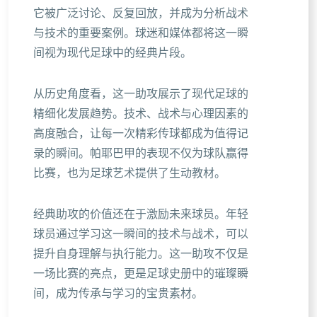
它被广泛讨论、反复回放，并成为分析战术
与技术的重要案例。球迷和媒体都将这一瞬
间视为现代足球中的经典片段。
从历史角度看，这一助攻展示了现代足球的
精细化发展趋势。技术、战术与心理因素的
高度融合，让每一次精彩传球都成为值得记
录的瞬间。帕耶巴甲的表现不仅为球队赢得
比赛，也为足球艺术提供了生动教材。
经典助攻的价值还在于激励未来球员。年轻
球员通过学习这一瞬间的技术与战术，可以
提升自身理解与执行能力。这一助攻不仅是
一场比赛的亮点，更是足球史册中的璀璨瞬
间，成为传承与学习的宝贵素材。