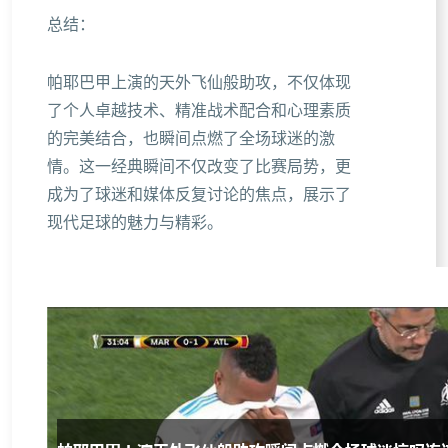
总结：
帕耶巴甲上演的天外飞仙般助攻，不仅体现
了个人卓越技术、精准战术配合和心理素质
的完美结合，也瞬间点燃了全场球迷的激
情。这一经典瞬间不仅改变了比赛局势，更
成为了球迷和媒体反复讨论的焦点，展示了
现代足球的魅力与精彩。