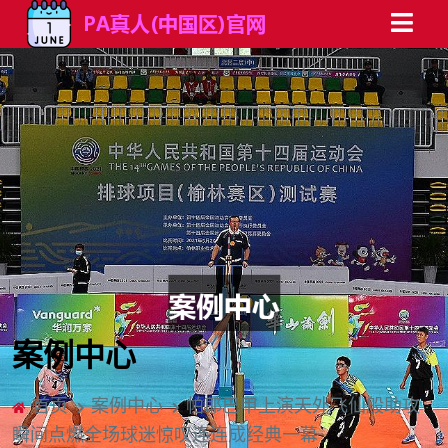
案例中心
首页
案例中心
帕耶巴甲上演天外飞仙般助攻
瞬间点燃全场球迷惊叹连连成经典一幕