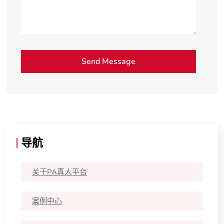
导航
关于PA真人平台
案例中心