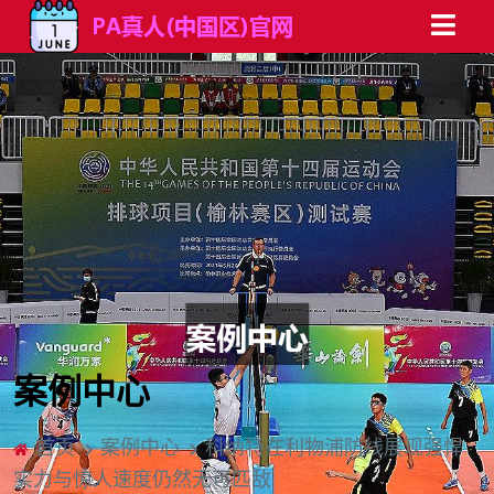
案例中心
首页
案例中心
科纳特在利物浦防线展现强悍
实力与惊人速度仍然无可匹敌