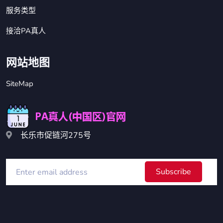
服务类型
接洽PA真人
网站地图
SiteMap
长乐市促链河275号
Subscribe