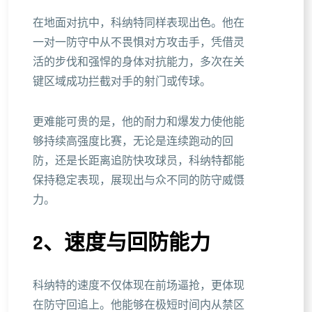
在地面对抗中，科纳特同样表现出色。他在
一对一防守中从不畏惧对方攻击手，凭借灵
活的步伐和强悍的身体对抗能力，多次在关
键区域成功拦截对手的射门或传球。
更难能可贵的是，他的耐力和爆发力使他能
够持续高强度比赛，无论是连续跑动的回
防，还是长距离追防快攻球员，科纳特都能
保持稳定表现，展现出与众不同的防守威慑
力。
2、速度与回防能力
科纳特的速度不仅体现在前场逼抢，更体现
在防守回追上。他能够在极短时间内从禁区