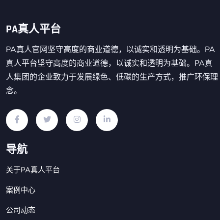
PA真人平台
PA真人官网坚守高度的商业道德，以诚实和透明为基础。PA
真人平台坚守高度的商业道德，以诚实和透明为基础。PA真
人集团的企业致力于发展绿色、低碳的生产方式，推广环保理
念。
导航
关于PA真人平台
案例中心
公司动态