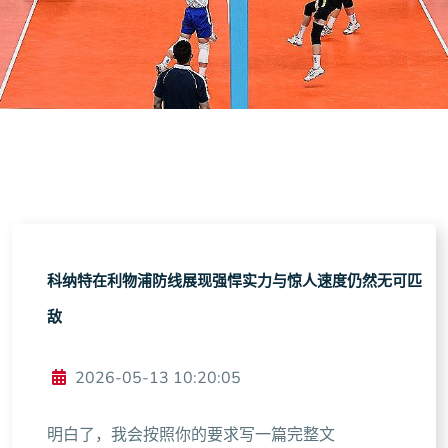
科纳特在利物浦防线展现强悍实力与惊人速度仍然无可匹
敌
2026-05-13 10:20:05
明白了，我会按照你的要求写一篇完整文