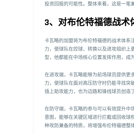
投资回报的可能性。整体来看，这是一笔
3、对布伦特福德战术
卡瓦略的加盟将为布伦特福德的战术体系
力，使球队在控球、转换以及进攻组织上更加流
型，他都能在中场核心位置发挥作用，成
在进攻端，卡瓦略能够为前场球员提供更
力，使球队在面对高压防守时仍能寻找突
插上助攻能力，也为边路和锋线球员创造
在防守端，卡瓦略的参与可以有效提升中
意图，能够在关键区域进行拦截或回收球
种攻防兼备的特质，将增强布伦特福德整