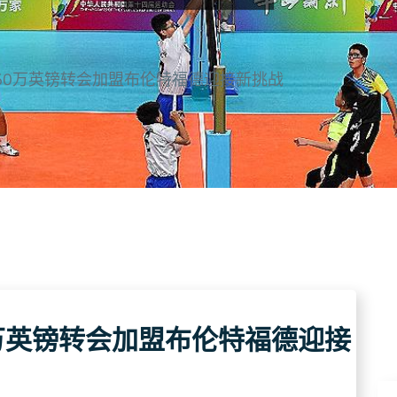
750万英镑转会加盟布伦特福德迎接新挑战
0万英镑转会加盟布伦特福德迎接