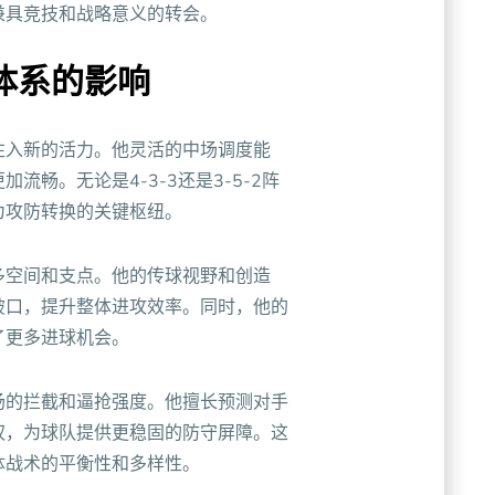
兼具竞技和战略意义的转会。
体系的影响
注入新的活力。他灵活的中场调度能
畅。无论是4-3-3还是3-5-2阵
为攻防转换的关键枢纽。
多空间和支点。他的传球视野和创造
破口，提升整体进攻效率。同时，他的
了更多进球机会。
场的拦截和逼抢强度。他擅长预测对手
权，为球队提供更稳固的防守屏障。这
体战术的平衡性和多样性。