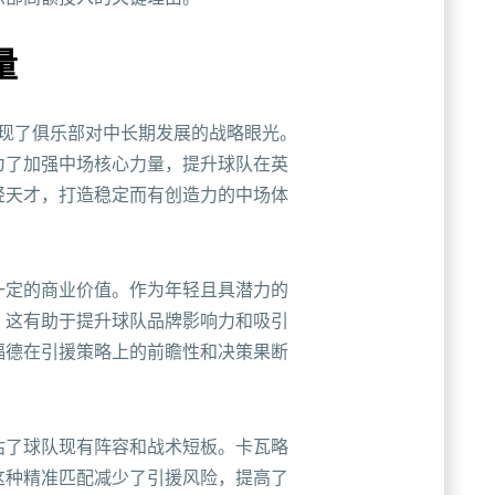
量
体现了俱乐部对中长期发展的战略眼光。
为了加强中场核心力量，提升球队在英
轻天才，打造稳定而有创造力的中场体
一定的商业价值。作为年轻且具潜力的
，这有助于提升球队品牌影响力和吸引
福德在引援策略上的前瞻性和决策果断
估了球队现有阵容和战术短板。卡瓦略
这种精准匹配减少了引援风险，提高了