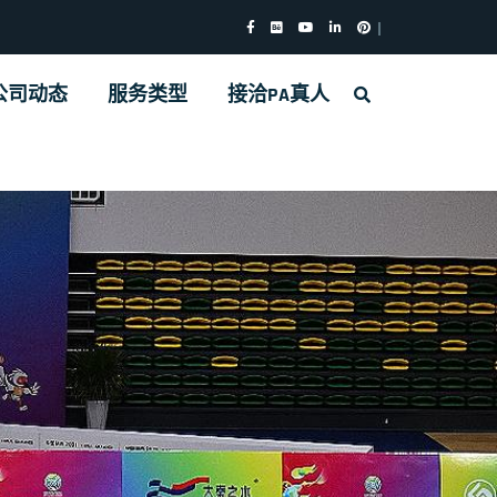
公司动态
服务类型
接洽PA真人