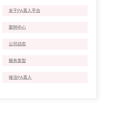
关于PA真人平台
案例中心
公司动态
服务类型
接洽PA真人