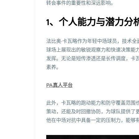
转会事件的重要性和深远影响。
1、个人能力与潜力分
法比奥·卡瓦略作为年轻中场球员，技术全
球场上展现出的敏锐观察力和快速决策能
发挥。无论是短传渗透还是长传调度，卡
素养。
PA真人平台
此外，卡瓦略的跑动能力和防守覆盖范围
策动，还能及时回撤协防，为球队提供了
他在中场对抗中具备一定的压制力，能够