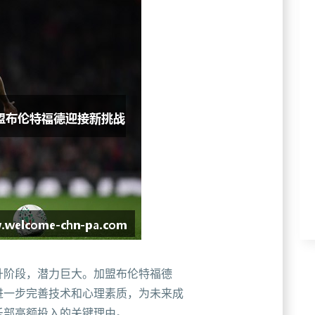
升阶段，潜力巨大。加盟布伦特福德
进一步完善技术和心理素质，为未来成
乐部高额投入的关键理由。