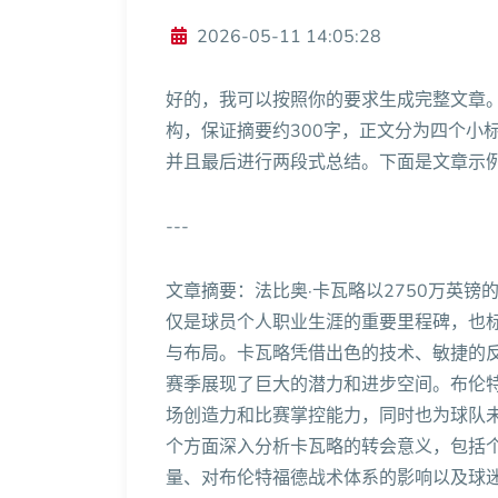
2026-05-11 14:05:28
好的，我可以按照你的要求生成完整文章
构，保证摘要约300字，正文分为四个小
并且最后进行两段式总结。下面是文章示
---
文章摘要：法比奥·卡瓦略以2750万英
仅是球员个人职业生涯的重要里程碑，也
与布局。卡瓦略凭借出色的技术、敏捷的
赛季展现了巨大的潜力和进步空间。布伦
场创造力和比赛掌控能力，同时也为球队
个方面深入分析卡瓦略的转会意义，包括
量、对布伦特福德战术体系的影响以及球