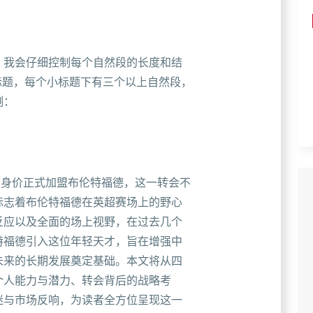
。我会仔细控制每个自然段的长度和结
标题，每个小标题下有三个以上自然段，
例：
镑的身价正式加盟布伦特福德，这一转会不
标志着布伦特福德在英超赛场上的野心
反应以及全面的场上视野，在过去几个
特福德引入这位年轻天才，旨在增强中
未来的长期发展奠定基础。本文将从四
个人能力与潜力、转会背后的战略考
迷与市场反响，为读者全方位呈现这一