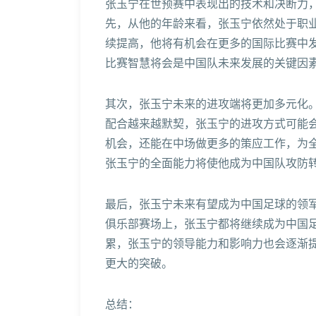
张玉宁在世预赛中表现出的技术和决断力
先，从他的年龄来看，张玉宁依然处于职
续提高，他将有机会在更多的国际比赛中
比赛智慧将会是中国队未来发展的关键因
其次，张玉宁未来的进攻端将更加多元化
配合越来越默契，张玉宁的进攻方式可能
机会，还能在中场做更多的策应工作，为
张玉宁的全面能力将使他成为中国队攻防
最后，张玉宁未来有望成为中国足球的领
俱乐部赛场上，张玉宁都将继续成为中国
累，张玉宁的领导能力和影响力也会逐渐
更大的突破。
总结：