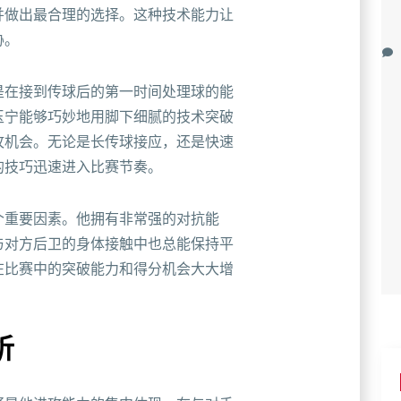
并做出最合理的选择。这种技术能力让
胁。
是在接到传球后的第一时间处理球的能
玉宁能够巧妙地用脚下细腻的技术突破
攻机会。无论是长传球接应，还是快速
的技巧迅速进入比赛节奏。
个重要因素。他拥有非常强的对抗能
与对方后卫的身体接触中也总能保持平
在比赛中的突破能力和得分机会大大增
析