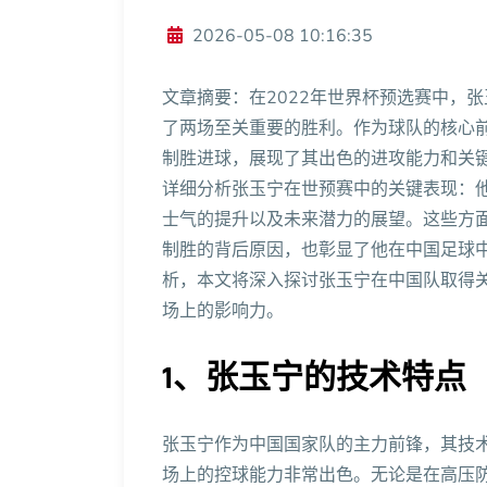
2026-05-08 10:16:35
文章摘要：在2022年世界杯预选赛中，
了两场至关重要的胜利。作为球队的核心
制胜进球，展现了其出色的进攻能力和关
详细分析张玉宁在世预赛中的关键表现：
士气的提升以及未来潜力的展望。这些方
制胜的背后原因，也彰显了他在中国足球
析，本文将深入探讨张玉宁在中国队取得
场上的影响力。
1、张玉宁的技术特点
张玉宁作为中国国家队的主力前锋，其技
场上的控球能力非常出色。无论是在高压