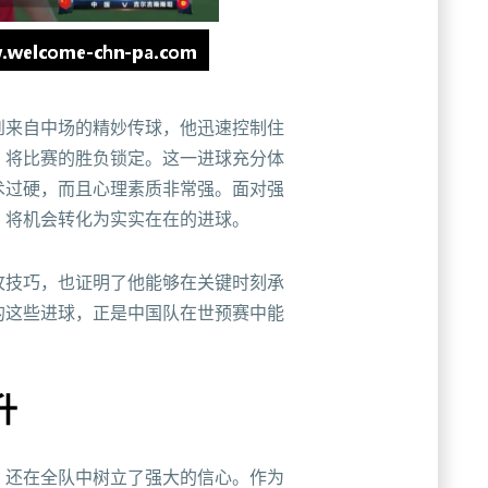
到来自中场的精妙传球，他迅速控制住
，将比赛的胜负锁定。这一进球充分体
术过硬，而且心理素质非常强。面对强
，将机会转化为实实在在的进球。
攻技巧，也证明了他能够在关键时刻承
的这些进球，正是中国队在世预赛中能
升
，还在全队中树立了强大的信心。作为