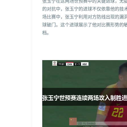
张玉宁在这两场世预赛中的关键进球，无
的对抗中，张玉宁的进球不仅依靠他的技
场比赛中，张玉宁利用对方防线出现的漏
球破门。这个进球展示了他对比赛形势的
档。