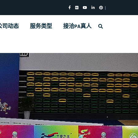
公司动态
服务类型
接洽PA真人