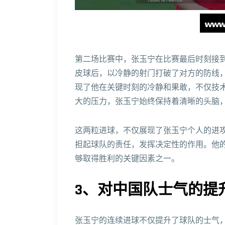
第二场比赛中，张玉宁在比赛最后时刻接
皮球后，以冷静的射门打破了对方的防线
现了他在关键时刻的冷静和果敢，不仅技
大的压力，张玉宁始终保持着清晰的头脑
这两粒进球，不仅展现了张玉宁个人的进
担起球队的责任，发挥决定性的作用。他
够取得胜利的关键因素之一。
3、对中国队士气的提
张玉宁的连续进球不仅提升了球队的士气