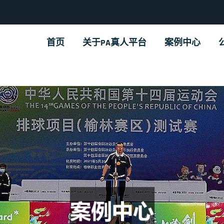
首页
关于PA真人平台
案例中心