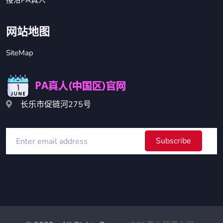
接洽PA真人
网站地图
SiteMap
长乐市促链河275号
Subscribe