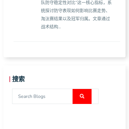
队防守稳定性对比”这一核心指标，系
统探讨防守表现如何影响比赛走势、
淘汰赛结果以及冠军归属。文章通过
战术结构...
搜索