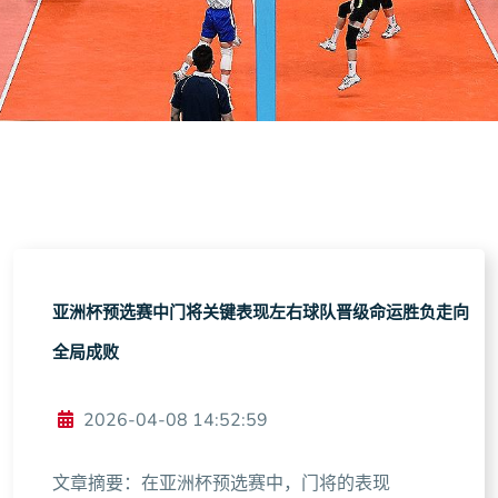
亚洲杯预选赛中门将关键表现左右球队晋级命运胜负走向
全局成败
2026-04-08 14:52:59
文章摘要：在亚洲杯预选赛中，门将的表现