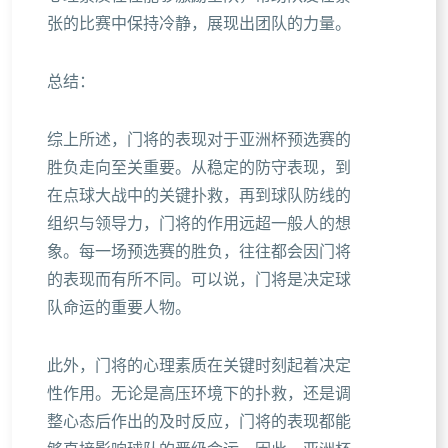
张的比赛中保持冷静，展现出团队的力量。
总结：
综上所述，门将的表现对于亚洲杯预选赛的
胜负走向至关重要。从稳定的防守表现，到
在点球大战中的关键扑救，再到球队防线的
组织与领导力，门将的作用远超一般人的想
象。每一场预选赛的胜负，往往都会因门将
的表现而有所不同。可以说，门将是决定球
队命运的重要人物。
此外，门将的心理素质在关键时刻起着决定
性作用。无论是高压环境下的扑救，还是调
整心态后作出的及时反应，门将的表现都能