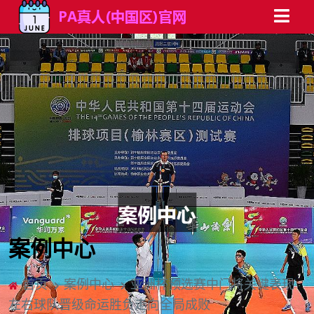
案例中心
首页
案例中心
亚洲杯预选赛中门将关键表现
左右球队晋级命运胜负走向全局成败