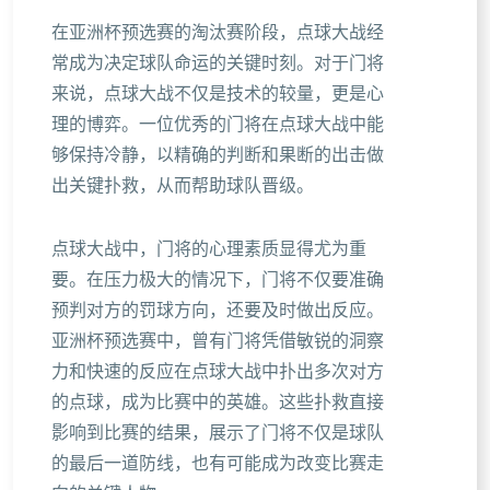
在亚洲杯预选赛的淘汰赛阶段，点球大战经
常成为决定球队命运的关键时刻。对于门将
来说，点球大战不仅是技术的较量，更是心
理的博弈。一位优秀的门将在点球大战中能
够保持冷静，以精确的判断和果断的出击做
出关键扑救，从而帮助球队晋级。
点球大战中，门将的心理素质显得尤为重
要。在压力极大的情况下，门将不仅要准确
预判对方的罚球方向，还要及时做出反应。
亚洲杯预选赛中，曾有门将凭借敏锐的洞察
力和快速的反应在点球大战中扑出多次对方
的点球，成为比赛中的英雄。这些扑救直接
影响到比赛的结果，展示了门将不仅是球队
的最后一道防线，也有可能成为改变比赛走