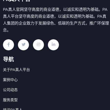
PA真人官网坚守高度的商业道德，以诚实和透明为基础。PA
真人平台坚守高度的商业道德，以诚实和透明为基础。PA真
人集团的企业致力于发展绿色、低碳的生产方式，推广环保理
念。
导航
关于PA真人平台
案例中心
公司动态
服务类型