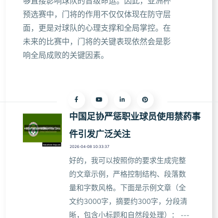
够直接影响球队的晋级命运。因此，亚洲杯
预选赛中，门将的作用不仅仅体现在防守层
面，更是对球队的心理支撑和全局掌控。在
未来的比赛中，门将的关键表现依然会是影
响全局成败的关键因素。
中国足协严惩职业球员使用禁药事
件引发广泛关注
2026-04-08 10:33:37
好的，我可以按照你的要求生成完整
的文章示例，严格控制结构、段落数
量和字数风格。下面是示例文章（全
文约3000字，摘要约300字，分段清
晰，包含小标题和自然段处理）： ---