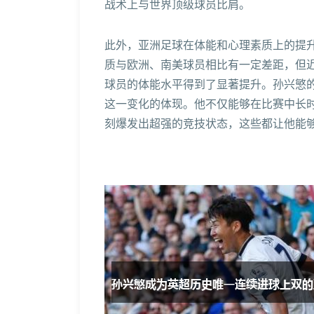
战术上与世界顶级球员比肩。
此外，亚洲足球在体能和心理素质上的提
质与欧洲、南美球员相比有一定差距，但
球员的体能水平得到了显著提升。孙兴慜
这一变化的体现。他不仅能够在比赛中长
刻爆发出超强的竞技状态，这些都让他能