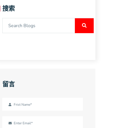
搜索
留言