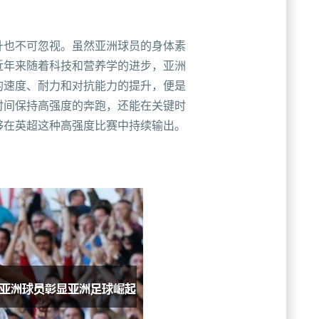
升也不可忽视。虽然亚洲球员的身体素
近年来随着科技和营养学的进步，亚洲
的速度、耐力和对抗能力的提升，便是
时间保持高强度的奔跑，还能在关键时
够在英超这种高强度比赛中持续输出。