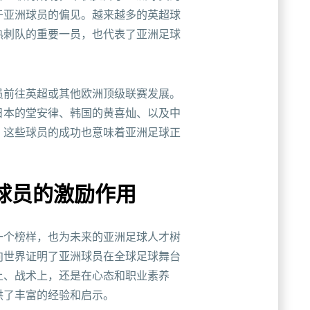
于亚洲球员的偏见。越来越多的英超球
热刺队的重要一员，也代表了亚洲足球
员前往英超或其他欧洲顶级联赛发展。
日本的堂安律、韩国的黄喜灿、以及中
。这些球员的成功也意味着亚洲足球正
球员的激励作用
一个榜样，也为未来的亚洲足球人才树
向世界证明了亚洲球员在全球足球舞台
上、战术上，还是在心态和职业素养
供了丰富的经验和启示。