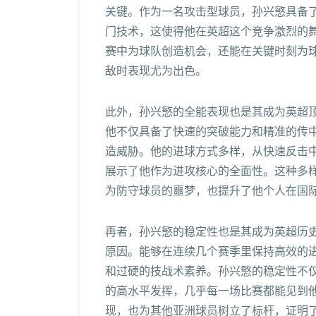
关键。作为一名攻击型球员，孙兴慜具备
门技术，这使得他在英超这个竞争激烈的
赛中为球队创造机会，还能在关键时刻为
敌时表现尤为出色。
此外，孙兴慜的全能表现也是其成为英超
他不仅具备了快速的突破能力和精准的传
造威胁。他的进球方式多样，从快速反击
展示了他作为进攻核心的全面性。这种多
为防守球员的噩梦，也提升了他个人在国
再者，孙兴慜的稳定性也是其成为英超历
原因。能够在连续几个赛季里保持高效的
和过硬的技战术素养。孙兴慜的稳定性不
的高水平发挥，几乎每一场比赛都能见到
现，也为其他亚洲球员树立了标杆，证明