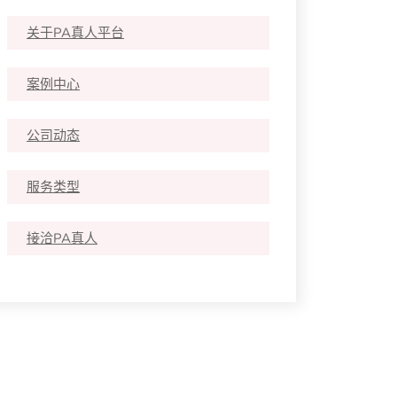
关于PA真人平台
案例中心
公司动态
服务类型
接洽PA真人