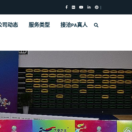
公司动态
服务类型
接洽PA真人