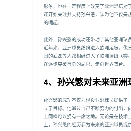
形象，也在一定程度上改变了欧洲足坛对
迷开始关注并支持孙兴慜，认为他不仅是
的崛起。
此外，孙兴慜的成功还带动了其他亚洲球
近年来，亚洲球员纷纷进入欧洲足坛，像
国的武磊等人都相继进入了欧洲顶级联赛
在逐步突破自身的局限，走向世界舞台。
4、孙兴慜对未来亚洲
孙兴慜的成功不仅为现役亚洲球员提供了
立了目标。他通过自己不断努力的付出，
上同样可以拥有一席之地。无论是在技术
上，孙兴慜的经历都为未来的亚洲球员提