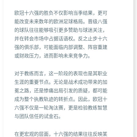
欧冠十六强的胜负不仅影响当季结果，更可
能改变未来数年的欧洲足球格局。晋级八强
的球队往往能够吸引更多赞助与球迷关注，
并在转会市场中占据话语权。反之止步十六
强的俱乐部，可能面临内部调整、阵容重建
或财政压力，进而影响未来竞争力。
对于教练而言，这一阶段的表现也是其职业
生涯的重要节点。无论是战术成功带来的加
冕之路，还是惨痛出局引发的质疑，都可能
成为整个执教轨迹的转折点。因此，欧冠十
六强不仅是一轮淘汰赛，更是检验教练智慧
与团队信任的试金石。
在更宏观的层面，十六强的结果往往反映某