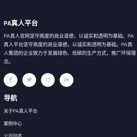
PA真人平台
PA真人官网坚守高度的商业道德，以诚实和透明为基础。PA
真人平台坚守高度的商业道德，以诚实和透明为基础。PA真
人集团的企业致力于发展绿色、低碳的生产方式，推广环保理
念。
导航
关于PA真人平台
案例中心
公司动态