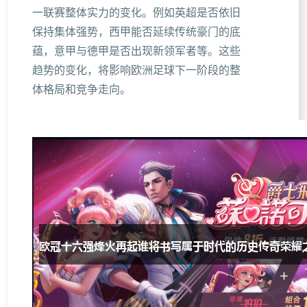
一联赛整体实力的变化。例如英超是否依旧
保持集体强势，西甲能否延续传统豪门的底
蕴，意甲与德甲是否出现新领军者等。这些
趋势的变化，将影响欧洲足球下一阶段的整
体格局和竞争走向。