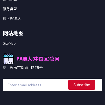
服务类型
接洽PA真人
网站地图
SiteMap
长乐市促链河275号
Subscribe