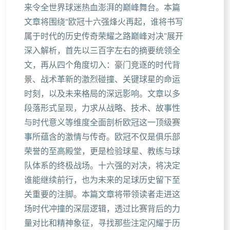
来令全世界球迷热血澎湃的巅峰舞台。本篇
文章将围绕“欧冠十六强烽火再起，谁将书写
属于时代的历史传奇荣耀之路巅峰对决”展开
深入解析，首先以三百字左右的摘要统领全
文，再从四个角度切入：豪门竞逐的时代背
景、战术革新的激烈碰撞、关键球星的命运
时刻，以及未来格局的深远影响。文章以多
段落形式呈现，力求从战略、技术、故事性
与时代意义等维度全面剖析欧冠这一顶级赛
事所蕴含的激情与传奇。欧冠不仅是俱乐部
荣誉的至高殿堂，更是检验球星、教练与球
队体系的终极战场。十六强的对决，将决定
谁能继续前行，也为未来的足球历史留下至
关重要的注脚。本篇文章将带领读者走进这
场时代冲撞的深层逻辑，透过比赛背后的力
量对比和精神象征，寻找那些注定闪耀于历