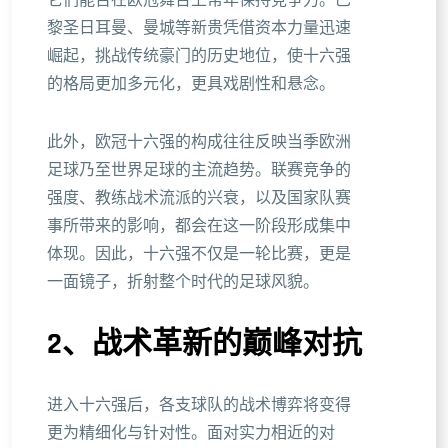
它们能否在欧冠舞台上常年保持竞争力。巴
黎圣日耳曼、曼城等新贵凭借资本力量迅速
崛起，挑战传统豪门的历史地位，使十六强
的格局更加多元化，更具戏剧性和悬念。
此外，欧冠十六强的构成往往反映当季欧洲
足球乃至世界足球的主流趋势。联赛竞争的
强度、教练战术流派的兴衰，以及国家队赛
事所带来的影响，都会在这一阶段形成集中
体现。因此，十六强不仅是一轮比赛，更是
一面镜子，折射整个时代的足球风貌。
2、战术革新的巅峰对抗
进入十六强后，各支球队的战术博弈将变得
更为精细化与针对性。面对实力相近的对