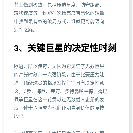
节上做到极致，包括压迫角度、防守距离、
转移速度等。谁能在这场高度智慧化的较量
中找到最有效的破局方式，谁就更可能迈向
冠军之路。
3、关键巨星的决定性时刻
欧冠之所以传奇，是因为它见证了无数巨星
的高光时刻。十六强阶段，由于比赛压力陡
增，顶级球员的临场发挥往往具有决定性意
义。C罗、梅西、莱万、多特翁哈兰德、姆巴
佩等巨星在这一轮贡献过无数载入史册的表
现，使十六强成为他们证明自身价值的竞技
殿堂。