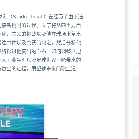
Sandro Tonali）在经历了由于违
迎接新挑战的过程。文章将从四个方面
变化、未来的挑战以及他在球场上复出
投注事件以及禁赛的决定，然后分析他
章将探讨他复出的心态、如何调整以迎
个人职业生涯以及足球世界可能带来的
与复出的过程，展望他未来的职业道