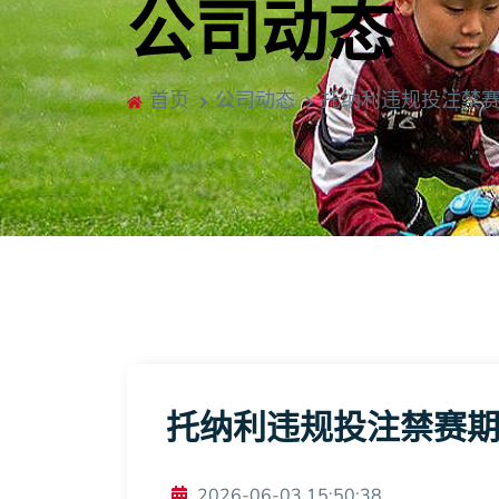
公司动态
首页
公司动态
托纳利违规投注禁赛
托纳利违规投注禁赛期
2026-06-03 15:50:38