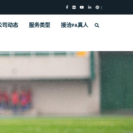
公司动态
服务类型
接洽PA真人