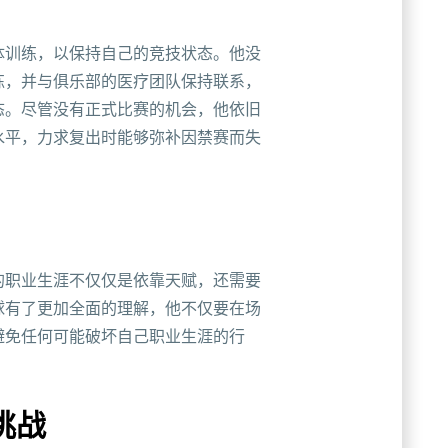
体训练，以保持自己的竞技状态。他没
练，并与俱乐部的医疗团队保持联系，
态。尽管没有正式比赛的机会，他依旧
水平，力求复出时能够弥补因禁赛而失
的职业生涯不仅仅是依靠天赋，还需要
球有了更加全面的理解，他不仅要在场
避免任何可能破坏自己职业生涯的行
挑战