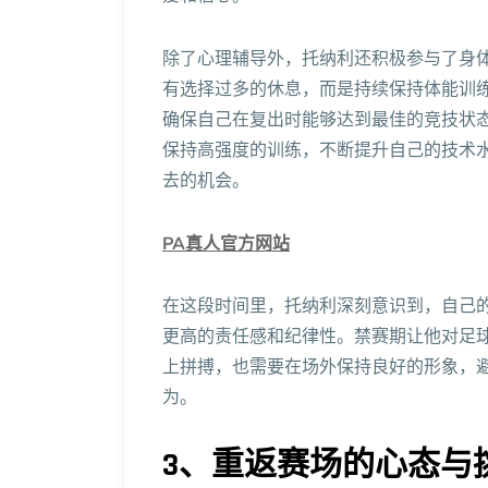
除了心理辅导外，托纳利还积极参与了身
有选择过多的休息，而是持续保持体能训
确保自己在复出时能够达到最佳的竞技状
保持高强度的训练，不断提升自己的技术
去的机会。
PA真人官方网站
在这段时间里，托纳利深刻意识到，自己
更高的责任感和纪律性。禁赛期让他对足
上拼搏，也需要在场外保持良好的形象，
为。
3、重返赛场的心态与