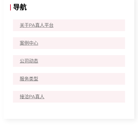
导航
关于PA真人平台
案例中心
公司动态
服务类型
接洽PA真人