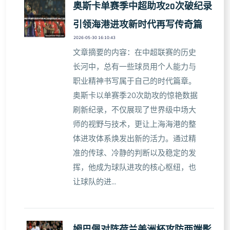
奥斯卡单赛季中超助攻20次破纪录
引领海港进攻新时代再写传奇篇
2026-05-30 16:10:43
文章摘要的内容：在中超联赛的历史
长河中，总有一些球员用个人能力与
职业精神书写属于自己的时代篇章。
奥斯卡以单赛季20次助攻的惊艳数据
刷新纪录，不仅展现了世界级中场大
师的视野与技术，更让上海海港的整
体进攻体系焕发出新的活力。通过精
准的传球、冷静的判断以及稳定的发
挥，他成为球队进攻的核心枢纽，也
让球队的进...
姆巴佩对阵荷兰美洲杯攻防两端影