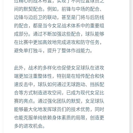
过精心的战术布置，实现了不同位置球员之
间的默契配合。例如，前锋与中场的配合、
边锋与边后卫的联动，甚至是门将与后防线
的配合，都是当今女足战术体系中的重要组
成部分。通过不断加强这些配合，球队能够
在比赛中更加高效地完成进攻和防守任务，
避免单打独斗，提升了整体作战能力。
此外，战术的多样化也促使女足球队在进攻
端更加注重整体性，特别是在短传配合和快
速反击中，球队如何通过无球跑动、挡拆配
合等方式制造进攻空间，已成为现代女足比
赛的亮点。通过强化团队的默契，女足球队
能够最大化地发挥球员们的技术优势，同时
也能克服单纯依赖身体素质的局限，创造更
多的进攻机会。