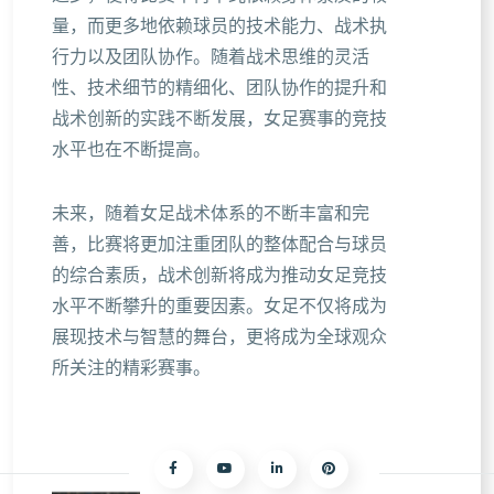
量，而更多地依赖球员的技术能力、战术执
行力以及团队协作。随着战术思维的灵活
性、技术细节的精细化、团队协作的提升和
战术创新的实践不断发展，女足赛事的竞技
水平也在不断提高。
未来，随着女足战术体系的不断丰富和完
善，比赛将更加注重团队的整体配合与球员
的综合素质，战术创新将成为推动女足竞技
水平不断攀升的重要因素。女足不仅将成为
展现技术与智慧的舞台，更将成为全球观众
所关注的精彩赛事。