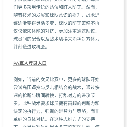
们更多采用传统的站位和盯人防守。然而，
随着技术的发展和球队意识的提升，战术思
维逐渐变得灵活多变，球队的防守策略不再
仅仅依赖体能的对抗，更加注重通过站位、
球员间的配合以及战术切换来消耗对方体力
并创造进攻机会。
PA真人登录入口
例如，当前的女足比赛中，更多的球队开始
尝试高压逼抢与反击相结合的战术，通过快
速的抢断与瞬间转换，打乱对方的进攻节
奏。此种战术要求球员拥有高超的判断力和
快速的执行力，强调的是智力与策略，而非
单纯的身体对抗。在这种思维方式的支持