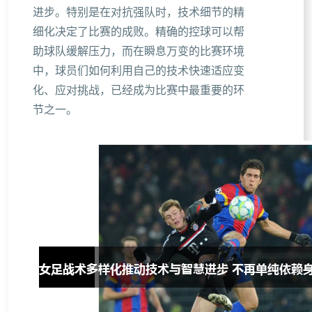
进步。特别是在对抗强队时，技术细节的精
细化决定了比赛的成败。精确的控球可以帮
助球队缓解压力，而在瞬息万变的比赛环境
中，球员们如何利用自己的技术快速适应变
化、应对挑战，已经成为比赛中最重要的环
节之一。