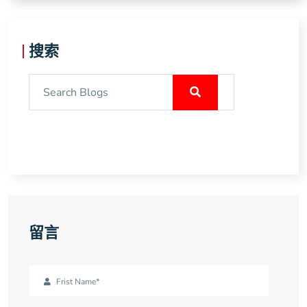
搜索
留言