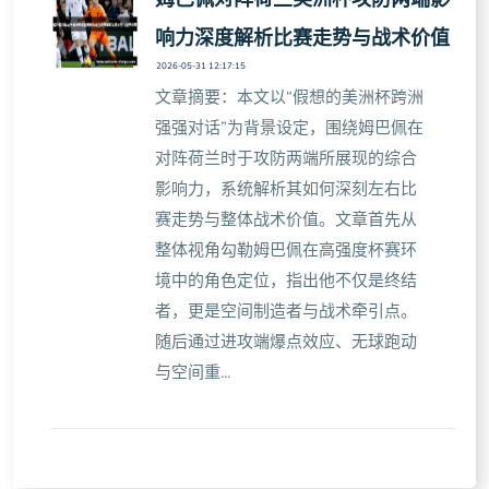
响力深度解析比赛走势与战术价值
2026-05-31 12:17:15
文章摘要：本文以“假想的美洲杯跨洲
强强对话”为背景设定，围绕姆巴佩在
对阵荷兰时于攻防两端所展现的综合
影响力，系统解析其如何深刻左右比
赛走势与整体战术价值。文章首先从
整体视角勾勒姆巴佩在高强度杯赛环
境中的角色定位，指出他不仅是终结
者，更是空间制造者与战术牵引点。
随后通过进攻端爆点效应、无球跑动
与空间重...