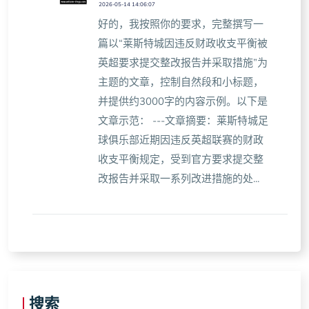
2026-05-14 14:06:07
好的，我按照你的要求，完整撰写一
篇以“莱斯特城因违反财政收支平衡被
英超要求提交整改报告并采取措施”为
主题的文章，控制自然段和小标题，
并提供约3000字的内容示例。以下是
文章示范： ---文章摘要：莱斯特城足
球俱乐部近期因违反英超联赛的财政
收支平衡规定，受到官方要求提交整
改报告并采取一系列改进措施的处...
搜索