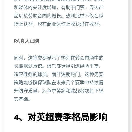
和媒体的关注度增加，有助于门票、周边产
品以及赞助合同的增长。热刺此举不仅在球
场上获益，也在商业运作上收获潜在收益。
PA真人官网
同时，这笔交易显示了热刺在转会市场中的
长期规划意识。俱乐部选择引进经验丰富、
适应性强的球员，而非短期热门，这种务实
策略能够确保球队在未来几个赛季中持续提
升防守质量，为争夺英超和欧战名次打下坚
实基础。
4、对英超赛季格局影响