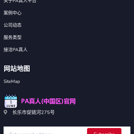
关于PA真人平台
案例中心
公司动态
服务类型
接洽PA真人
网站地图
SiteMap
长乐市促链河275号