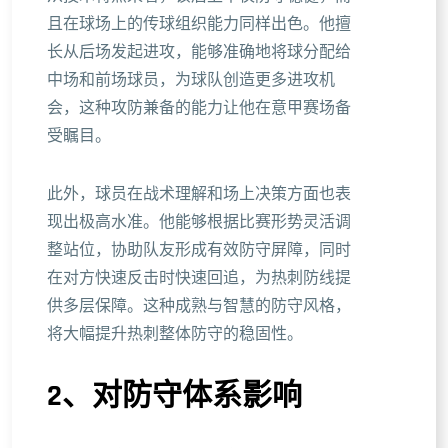
且在球场上的传球组织能力同样出色。他擅
长从后场发起进攻，能够准确地将球分配给
中场和前场球员，为球队创造更多进攻机
会，这种攻防兼备的能力让他在意甲赛场备
受瞩目。
此外，球员在战术理解和场上决策方面也表
现出极高水准。他能够根据比赛形势灵活调
整站位，协助队友形成有效防守屏障，同时
在对方快速反击时快速回追，为热刺防线提
供多层保障。这种成熟与智慧的防守风格，
将大幅提升热刺整体防守的稳固性。
2、对防守体系影响