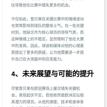
往导致他在比赛中错失更多的机会。
不仅如此，登贝莱在关键比赛中的情绪波动
也常常影响到球队的整体士气。在一些关键
时刻，他缺乏作为核心球员的领导气质，而
这种情绪上的不稳定，显然限制了他在大赛
中的发挥。因此，球迷和媒体对他的心理素
质提出了更多的质疑，认为他需要进一步提
升自己在大场面中的应变能力。
4、未来展望与可能的提升
尽管登贝莱在欧冠赛场上屡次错失关键机
会，表现起伏不定，但他依然是欧洲足坛极
具潜力的球员。从他的速度、技术和身体条