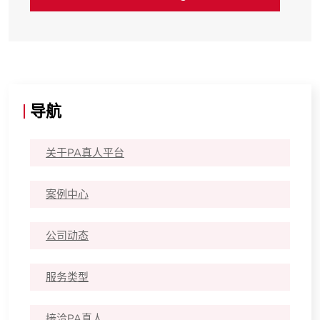
导航
关于PA真人平台
案例中心
公司动态
服务类型
接洽PA真人