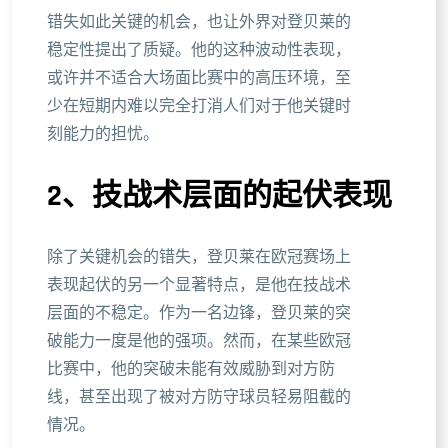
错失如此关键的机会，也让外界对登贝莱的
稳定性提出了质疑。他的这种波动性表现，
或许并不适合大场面比赛中的高压环境，至
少在短期内难以完全打消人们对于他关键时
刻能力的担忧。
2、技战术层面的起伏表现
除了关键机会的错失，登贝莱在欧冠赛场上
表现起伏的另一个显著特点，是他在技战术
层面的不稳定。作为一名边锋，登贝莱的突
破能力一度是他的强项。然而，在某些欧冠
比赛中，他的突破未能有效威胁到对方防
线，甚至出现了被对方防守球员轻易阻截的
情况。