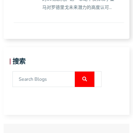
马对罗德里戈未来潜力的高度认可...
搜索