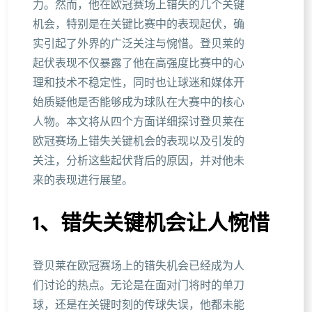
力。然而，他在欧冠赛场上错失的几个关键
机会，特别是在关键比赛中的表现起伏，确
实引起了外界的广泛关注与惋惜。登贝莱的
起伏表现不仅暴露了他在高强度比赛中的心
理和技术不稳定性，同时也让球迷和媒体开
始质疑他是否能够成为球队在大赛中的核心
人物。本文将从四个方面详细探讨登贝莱在
欧冠赛场上错失关键机会的表现以及引发的
关注，分析这些起伏背后的原因，并对他未
来的表现进行展望。
1、错失关键机会让人惋惜
登贝莱在欧冠赛场上的错失机会已经成为人
们讨论的热点。无论是在面对门将时的单刀
球，还是在关键时刻的传球失误，他都未能