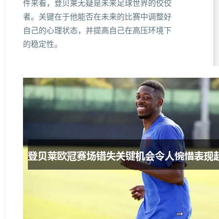
件来看，登贝莱无疑是未来足球世界的佼佼
者。关键在于他能否在未来的比赛中调整好
自己的心理状态，并提高自己在高压环境下
的稳定性。