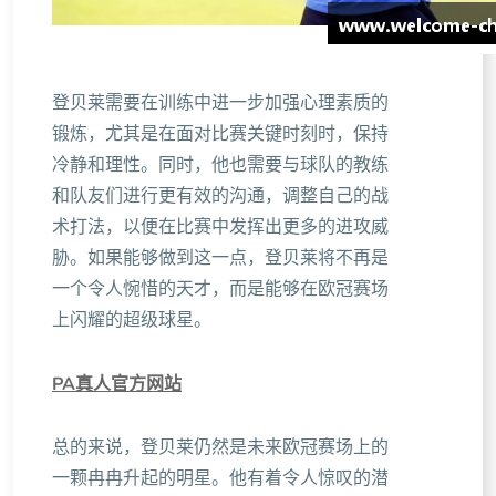
登贝莱需要在训练中进一步加强心理素质的
锻炼，尤其是在面对比赛关键时刻时，保持
冷静和理性。同时，他也需要与球队的教练
和队友们进行更有效的沟通，调整自己的战
术打法，以便在比赛中发挥出更多的进攻威
胁。如果能够做到这一点，登贝莱将不再是
一个令人惋惜的天才，而是能够在欧冠赛场
上闪耀的超级球星。
PA真人官方网站
总的来说，登贝莱仍然是未来欧冠赛场上的
一颗冉冉升起的明星。他有着令人惊叹的潜