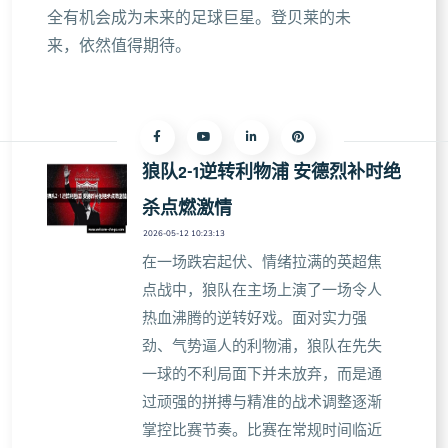
全有机会成为未来的足球巨星。登贝莱的未
来，依然值得期待。
狼队2-1逆转利物浦 安德烈补时绝
杀点燃激情
2026-05-12 10:23:13
在一场跌宕起伏、情绪拉满的英超焦
点战中，狼队在主场上演了一场令人
热血沸腾的逆转好戏。面对实力强
劲、气势逼人的利物浦，狼队在先失
一球的不利局面下并未放弃，而是通
过顽强的拼搏与精准的战术调整逐渐
掌控比赛节奏。比赛在常规时间临近